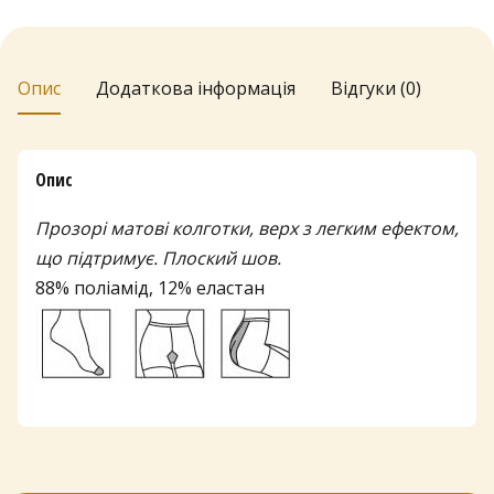
8
MAT
кількість
г
Опис
Додаткова інформація
Відгуки (0)
р
н
д
Опис
о
Прозорі матові колготки, верх з легким ефектом,
1
що підтримує. Плоский шов.
3
88% поліамід, 12% еластан
4
г
р
н