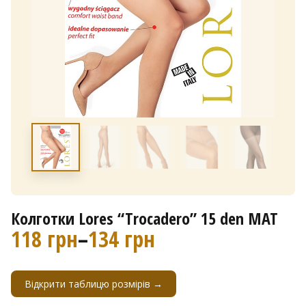
Колготки Lores “Trocadero” 15 den MAT
118
грн
–
134
грн
Д
і
Відкрити таблицю розмірів →
а