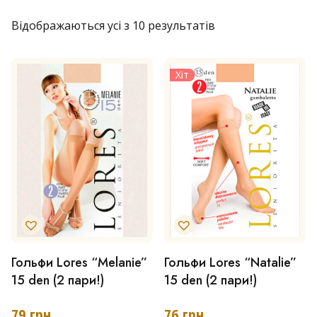
Відображаються усі з 10 результатів
Хіт
Гольфи Lores “Melanie”
Гольфи Lores “Natalie”
Цей
Цей
15 den (2 пари!)
15 den (2 пари!)
товар
товар
має
має
79
грн
76
грн