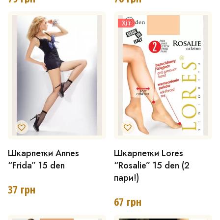
кілька
кілька
Хіт
варіантів.
варіантів.
Параметри
Параметри
можна
можна
вибрати
вибрати
на
на
сторінці
сторінці
товару
товару
Шкарпетки Annes
Шкарпетки Lores
Цей
Цей
“Frida” 15 den
“Rosalie” 15 den (2
товар
товар
пари!)
має
має
37
грн
67
грн
кілька
кілька
варіантів.
варіантів.