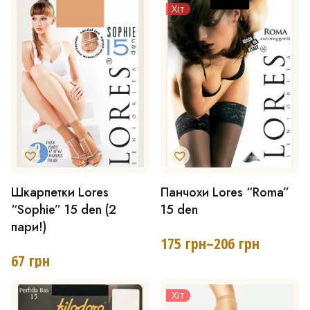
Хіт
Параметри
Параметри
можна
можна
вибрати
вибрати
на
на
сторінці
сторінці
товару
товару
Шкарпетки Lores
Панчохи Lores “Roma”
Цей
Цей
“Sophie” 15 den (2
15 den
товар
товар
пари!)
має
має
175
грн
–
206
грн
Діапазон
67
грн
кілька
кілька
цін:
від
варіантів.
варіантів.
175 грн
Хіт
Параметри
Параметри