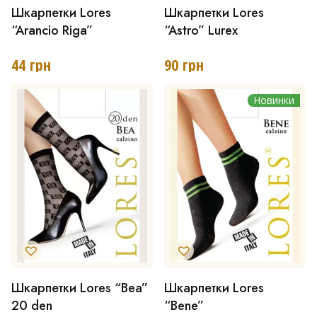
Шкарпетки Lores
Шкарпетки Lores
“Arancio Riga”
“Astro” Lurex
44
грн
90
грн
Новинки
Шкарпетки Lores “Bea”
Шкарпетки Lores
Цей
20 den
“Bene”
товар