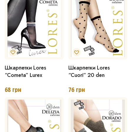
Параметри
Параметри
можна
можна
вибрати
вибрати
на
на
сторінці
сторінці
товару
товару
Шкарпетки Lores
Шкарпетки Lores
Цей
“Cometa” Lurex
“Cuori” 20 den
товар
має
68
грн
76
грн
кілька
варіантів.
Параметри
можна