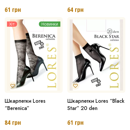
має
61
грн
64
грн
кілька
Хіт
Новинки
варіантів.
Параметри
можна
вибрати
на
сторінці
товару
Шкарпетки Lores
Шкарпетки Lores “Black
Цей
“Berenica”
Star” 20 den
товар
має
84
грн
61
грн
кілька