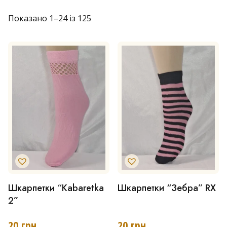
Показано 1–24 із 125
Шкарпетки “Kabaretka
Шкарпетки “Зебра” RX
Цей
Цей
2”
товар
товар
має
має
20
грн
20
грн