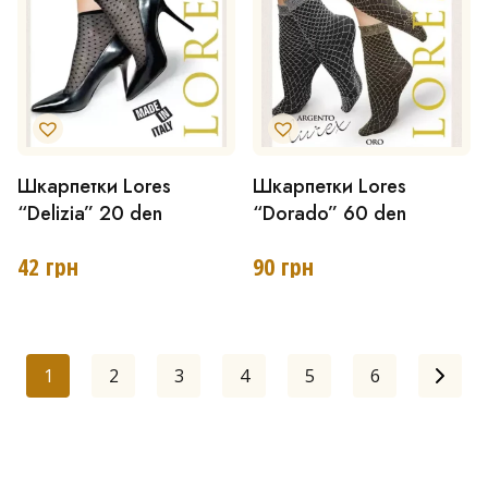
вибрати
на
сторінці
товару
Шкарпетки Lores
Шкарпетки Lores
Цей
Цей
“Delizia” 20 den
“Dorado” 60 den
товар
товар
має
має
42
грн
90
грн
кілька
кілька
варіантів.
варіантів.
Параметри
Параметри
1
2
3
4
5
6
можна
можна
вибрати
вибрати
на
на