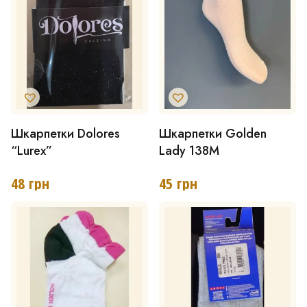
можна
вибрати
на
сторінці
товару
Шкарпетки Dolores
Шкарпетки Golden
“Lurex”
Lady 138M
48
грн
45
грн