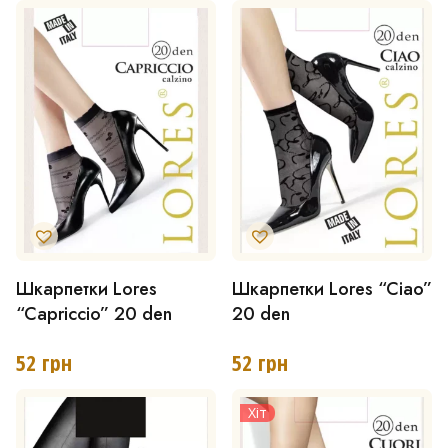
варіантів.
Параметри
можна
вибрати
на
сторінці
товару
Шкарпетки Lores
Шкарпетки Lores “Ciao”
Цей
Цей
“Capriccio” 20 den
20 den
товар
товар
має
має
52
грн
52
грн
кілька
кілька
Хіт
варіантів.
варіантів.