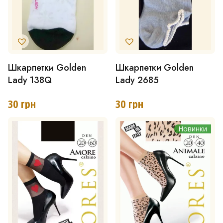
Шкарпетки Golden
Шкарпетки Golden
Цей
Lady 138Q
Lady 2685
товар
має
30
грн
30
грн
кілька
Новинки
варіантів.
Параметри
можна
вибрати
на
сторінці