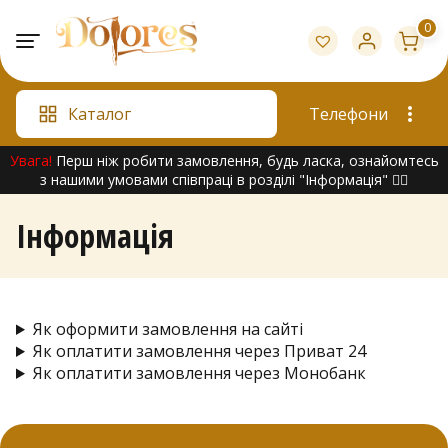
Skip
0
to
content
Каталог
Телефони
Увага!
Перш ніж робити замовлення, будь ласка, ознайомтесь
з нашими умовами співпраці в розділі "Інформація" 👇🏻
Інформація
Як оформити замовлення на сайті
Як оплатити замовлення через Приват 24
Як оплатити замовлення через Монобанк