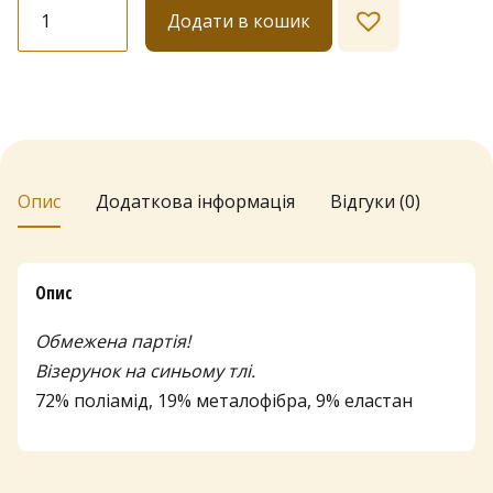
Шкарпетки
Додати в кошик
№
56
кількість
Опис
Додаткова інформація
Відгуки (0)
Опис
Обмежена партія!
Візерунок на синьому тлі.
72% поліамід, 19% металофібра, 9% еластан