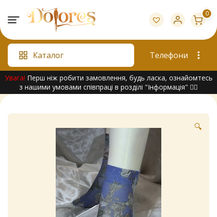
Skip
0
to
content
Каталог
Телефони
Увага!
Перш ніж робити замовлення, будь ласка, ознайомтесь
з нашими умовами співпраці в розділі "Інформація" 👇🏻
🔍