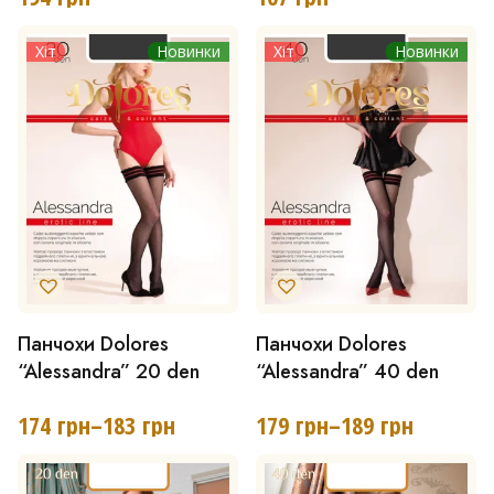
кілька
кілька
Хіт
Новинки
Хіт
Новинки
варіантів.
варіантів.
Параметри
Параметри
можна
можна
вибрати
вибрати
на
на
сторінці
сторінці
товару
товару
Панчохи Dolores
Панчохи Dolores
Цей
Цей
“Alessandra” 20 den
“Alessandra” 40 den
товар
товар
має
має
174
грн
–
183
грн
179
грн
–
189
грн
Діапазон
Діапазон
кілька
кілька
цін:
цін:
від
від
варіантів.
варіантів.