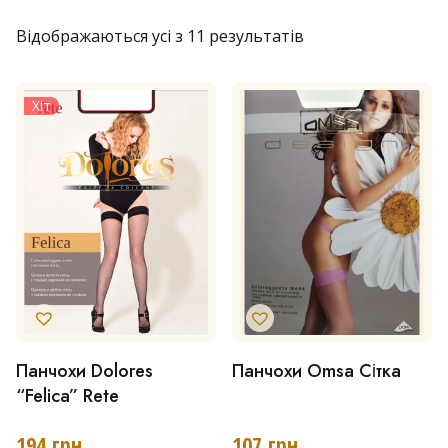
Відображаються усі з 11 результатів
Хіт
Панчохи Dolores
Панчохи Omsa Сітка
Цей
Цей
“Felica” Rete
товар
товар
має
має
194
грн
107
грн