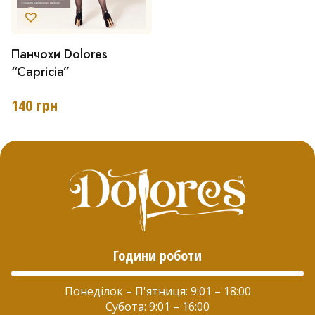
товару
товару
Панчохи Dolores
Цей
“Capricia”
товар
має
140
грн
кілька
варіантів.
Параметри
можна
вибрати
на
Години роботи
сторінці
товару
Понеділок – П'ятниця: 9:01 – 18:00
Субота: 9:01 – 16:00