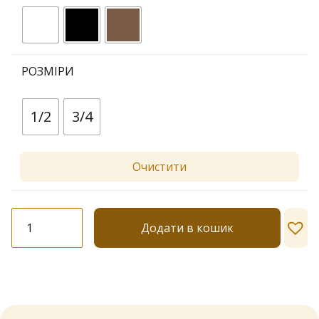
РОЗМІРИ
1/2
3/4
Очистити
Панчохи
Додати в кошик
Dolores
"Amelie"
20
den
кількість