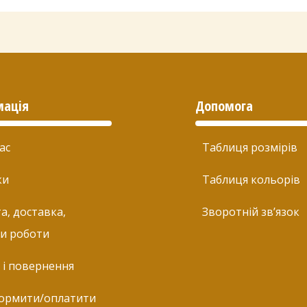
мація
Допомога
ас
Таблиця розмірів
ки
Таблиця кольорів
а, доставка,
Зворотній зв’язок
и роботи
 і повернення
ормити/оплатити