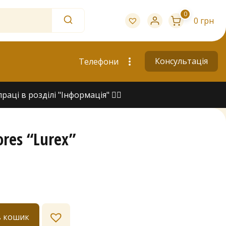
0
0 грн
Консультація
Телефони
ці в розділі "Інформація" 👇🏻
res “Lurex”
в кошик