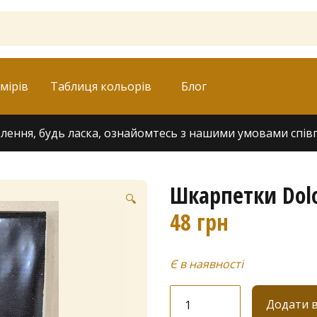
мірів
Таблиця кольорів
Блог
ення, будь ласка, ознайомтесь з нашими умовами співпра
Шкарпетки Dolo
🔍
48
грн
Є в наявності
Шкарпетки
Додати 
Dolores