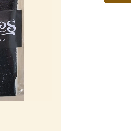
"Lurex"
кількість