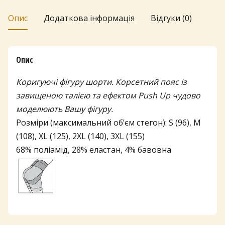
9
Опис
Додаткова інформація
Відгуки (0)
г
р
Опис
н
д
Коригуючі фігуру шорти. Корсетний пояс із
завищеною талією та ефектом Push Up чудово
о
моделюють Вашу фігуру.
1
Розміри (максимальний об’єм стегон): S (96), M
9
(108), XL (125), 2XL (140), 3XL (155)
4
68% поліамід, 28% еластан, 4% бавовна
г
р
н