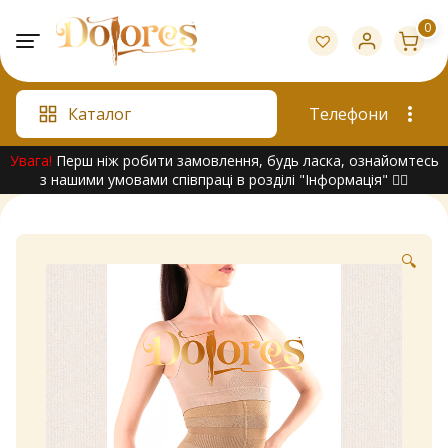
Skip
0
to
content
Каталог
Телефони
Увага!
Перш ніж робити замовлення, будь ласка, ознайомтесь
з нашими умовами співпраці в розділі "Інформація" 👇🏻
🔍