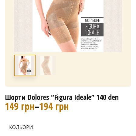
Шорти Dolores “Figura Ideale” 140 den
149
грн
–
194
грн
Д
і
а
КОЛЬОРИ