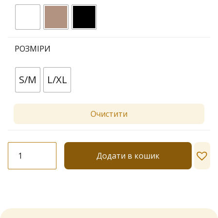
РОЗМІРИ
S/M
L/XL
Очистити
Легінси
Додати в кошик
Lores
"Favourite"
90
den
кількість