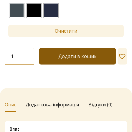
Очистити
Легінси
Додати в кошик
Lores
"Cashmere"
180
den
кількість
Опис
Додаткова інформація
Відгуки (0)
Опис