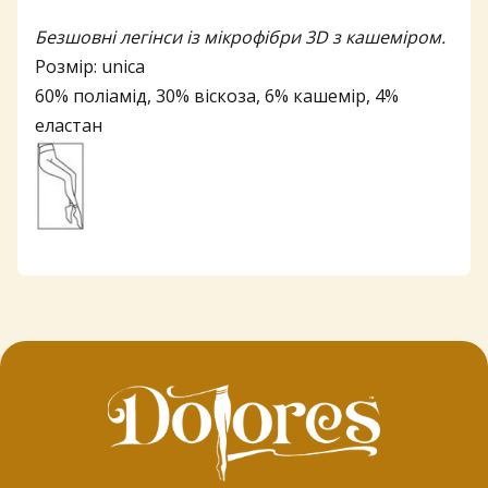
Безшовні легінси із мікрофібри 3D з кашеміром.
Розмір: unica
60% поліамід, 30% віскоза, 6% кашемір, 4%
еластан