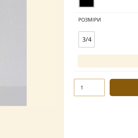
РОЗМІРИ
3/4
Легінси
Dolores
Лайкра
20
den
№
04
кількість