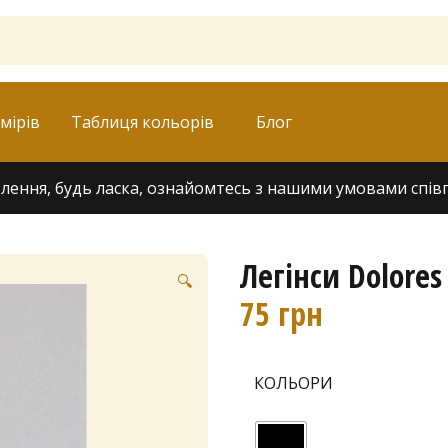
мірів
Таблиця кольорів
Блог
ення, будь ласка, ознайомтесь з нашими умовами співпра
Легінси Dolore
🔍
75
грн
КОЛЬОРИ