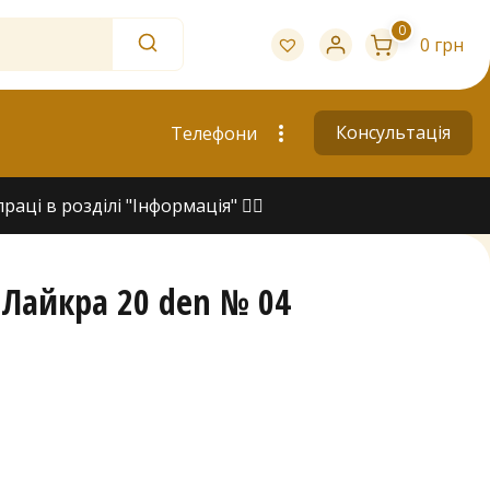
0
0 грн
Консультація
Телефони
ці в розділі "Інформація" 👇🏻
s Лайкра 20 den № 04