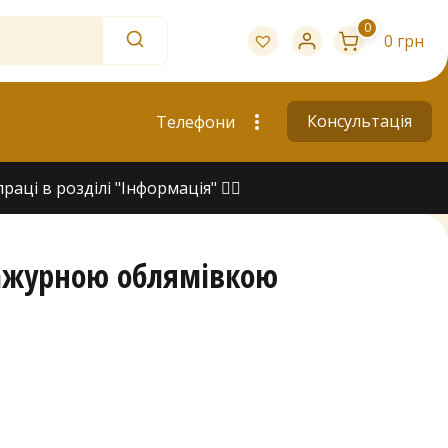
0
0 грн
Консультація
Телефони
ці в розділі "Інформація" 👇🏻
 ажурною облямівкою