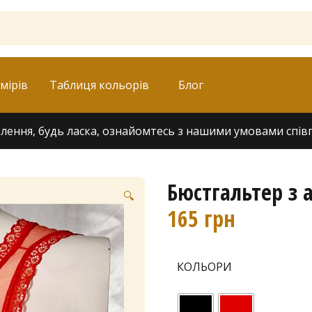
мірів
Таблиця кольорів
Блог
ення, будь ласка, ознайомтесь з нашими умовами співпра
Бюстгальтер з
🔍
165
грн
КОЛЬОРИ