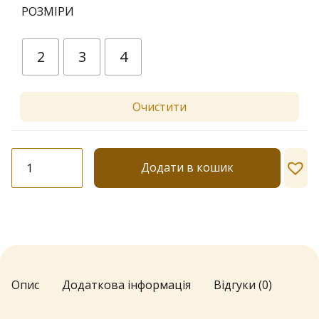
РОЗМІРИ
2
3
4
Очистити
Колготки
Додати в кошик
Dolores
"Jemma"
40
den
кількість
Опис
Додаткова інформація
Відгуки (0)