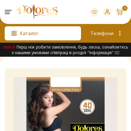
Skip
0
to
content
Каталог
Телефони
Увага!
Перш ніж робити замовлення, будь ласка, ознайомтесь
з нашими умовами співпраці в розділі "Інформація" 👇🏻