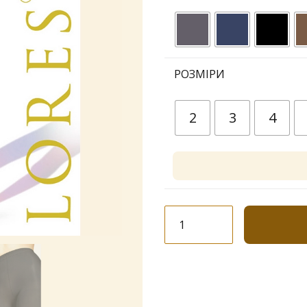
РОЗМІРИ
2
3
4
Колготки
Lores
"Trendy"
40
den
M/F
кількість