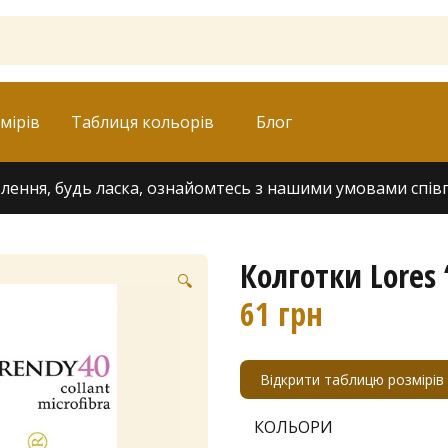
мірів
Таблиця кольорів
Блог
ення, будь ласка, ознайомтесь з нашими умовами співпра
Колготки Lores
🔍
61
грн
Відкрити таблицю розмірів
КОЛЬОРИ