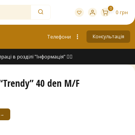
0
0 грн
Консультація
Телефони
ці в розділі "Інформація" 👇🏻
 “Trendy” 40 den M/F
 →