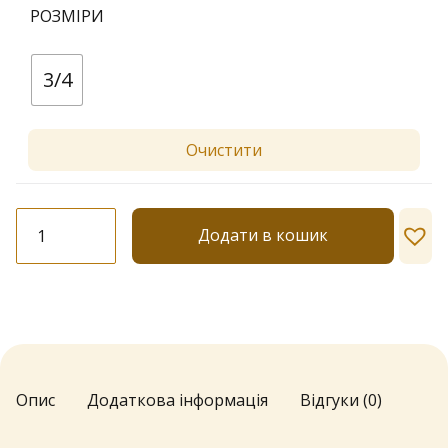
РОЗМІРИ
3/4
Очистити
Колготки-
Додати в кошик
візерунок
Lores
№
34
20
den
кількість
Опис
Додаткова інформація
Відгуки (0)