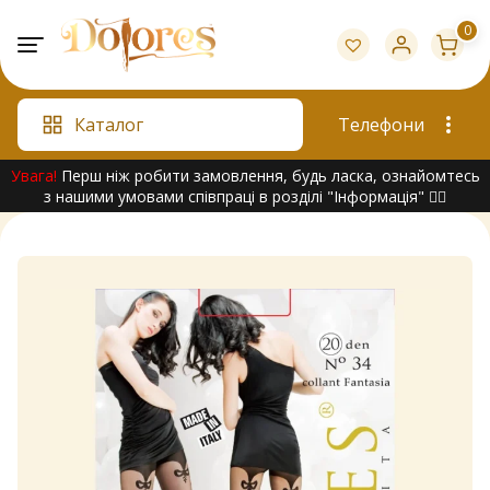
Skip
0
to
content
Каталог
Телефони
Увага!
Перш ніж робити замовлення, будь ласка, ознайомтесь
з нашими умовами співпраці в розділі "Інформація" 👇🏻