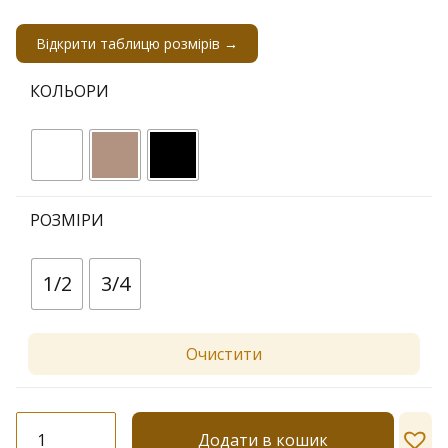
Відкрити таблицю розмірів →
КОЛЬОРИ
РОЗМІРИ
1/2
3/4
Очистити
Колготки-
Додати в кошик
візерунок