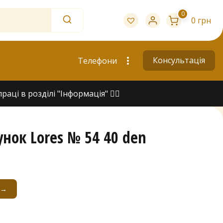
0
0 грн
Консультація
Телефони
ці в розділі "Інформація" 👇🏻
унок Lores № 54 40 den
 →