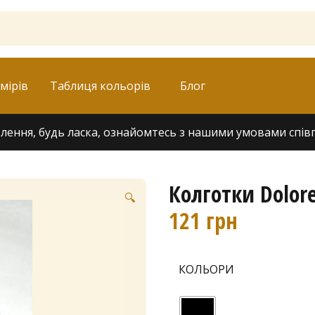
мірів
Таблиця кольорів
Блог
ення, будь ласка, ознайомтесь з нашими умовами співпра
Колготки Dolore
🔍
121
грн
КОЛЬОРИ