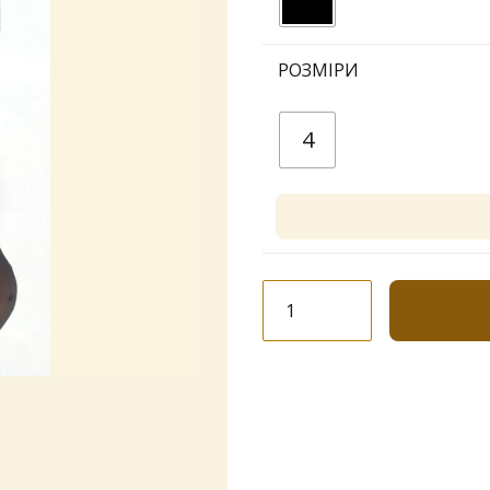
РОЗМІРИ
4
Колготки
Dolores
Fashion
"Point"
40
den
кількість