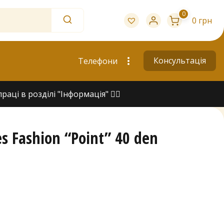
0
0 грн
Консультація
Телефони
ці в розділі "Інформація" 👇🏻
s Fashion “Point” 40 den