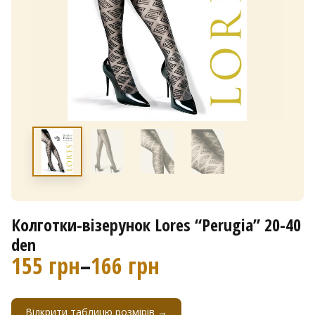
Колготки-візерунок Lores “Perugia” 20-40
den
155
грн
–
166
грн
Д
і
Відкрити таблицю розмірів →