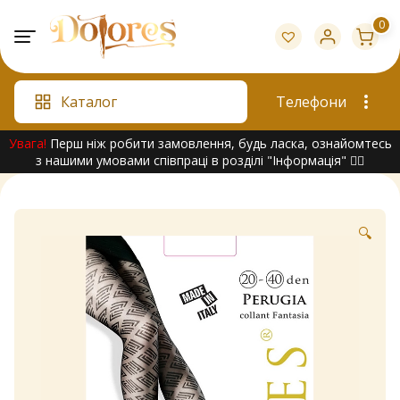
Skip
0
to
content
Каталог
Телефони
Увага!
Перш ніж робити замовлення, будь ласка, ознайомтесь
з нашими умовами співпраці в розділі "Інформація" 👇🏻
🔍