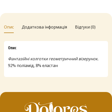
5
20-
5
40
den
кількість
г
Опис
Додаткова інформація
Відгуки (0)
р
н
д
Опис
о
Фантазійні колготки геометричний візерунок.
1
92% поліамід, 8% еластан
6
6
г
р