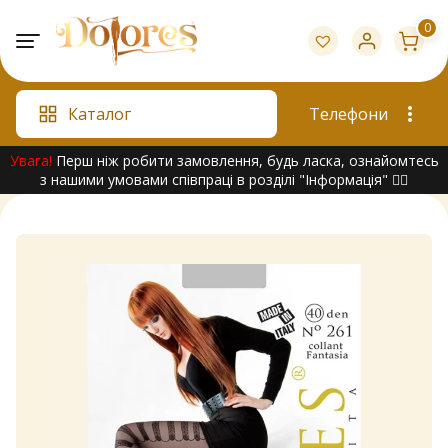
Skip
0
to
content
Каталог
Телефони
Увага!
Перш ніж робити замовлення, будь ласка, ознайомтесь
з нашими умовами співпраці в розділі "Інформація" 👇🏻