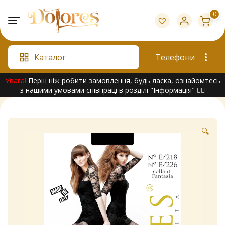
Skip
0
to
content
Каталог
Телефони
Увага!
Перш ніж робити замовлення, будь ласка, ознайомтесь
з нашими умовами співпраці в розділі "Інформація" 👇🏻
🔍