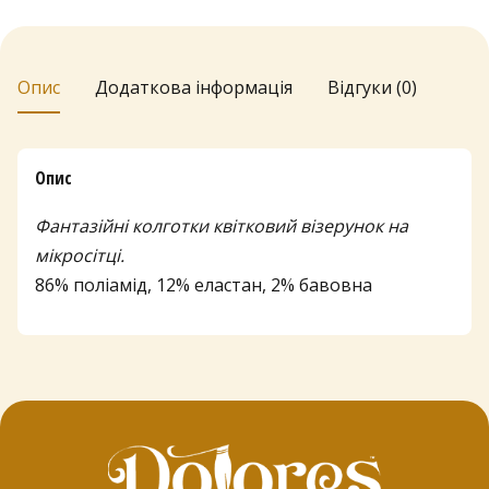
20
den
кількість
Опис
Додаткова інформація
Відгуки (0)
Опис
Фантазійні колготки квітковий візерунок на
мікросітці.
86% поліамід, 12% еластан, 2% бавовна