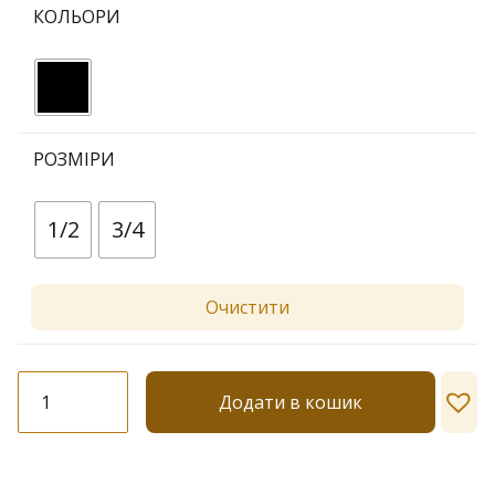
КОЛЬОРИ
РОЗМІРИ
1/2
3/4
Очистити
Колготки-
Додати в кошик
візерунок
Lores
№
Е218