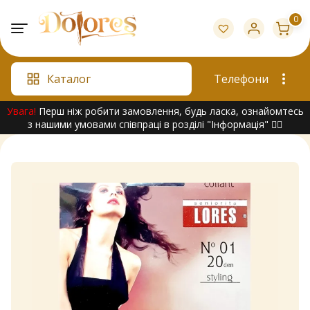
Skip
0
to
content
Каталог
Телефони
Увага!
Перш ніж робити замовлення, будь ласка, ознайомтесь
з нашими умовами співпраці в розділі "Інформація" 👇🏻