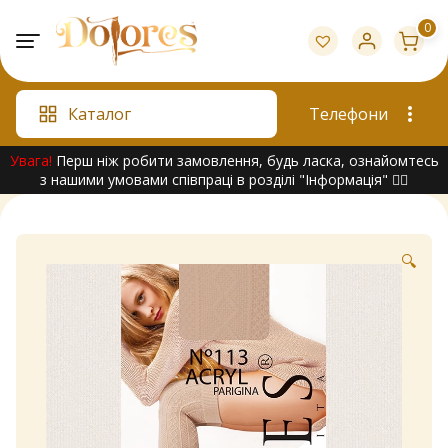
Skip
0
to
content
Каталог
Телефони
Увага!
Перш ніж робити замовлення, будь ласка, ознайомтесь
з нашими умовами співпраці в розділі "Інформація" 👇🏻
🔍