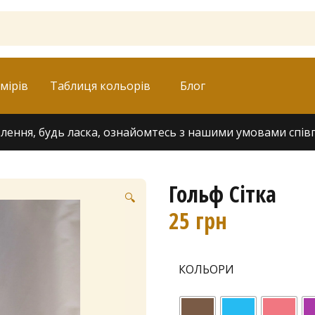
мірів
Таблиця кольорів
Блог
ення, будь ласка, ознайомтесь з нашими умовами співпра
Гольф Сітка
🔍
25
грн
КОЛЬОРИ