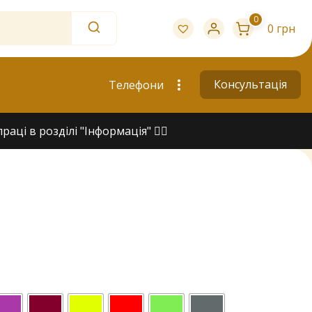
0
0 грн
Консультація
Телефони
ці в розділі "Інформація" 👇🏻