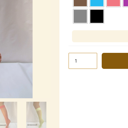
Гольф
Сітка
кількість