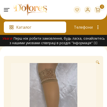
Skip
0
to
content
Каталог
Телефони
Увага!
Перш ніж робити замовлення, будь ласка, ознайомтесь
з нашими умовами співпраці в розділі "Інформація" 👇🏻
🔍