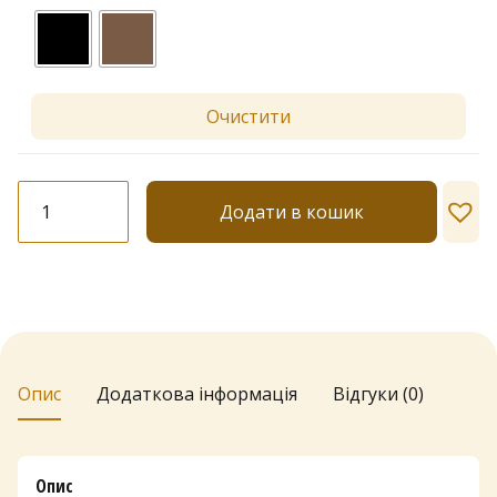
Очистити
Гольфи
Додати в кошик
Katherina
Панчішна
коронка
кількість
Опис
Додаткова інформація
Відгуки (0)
Опис