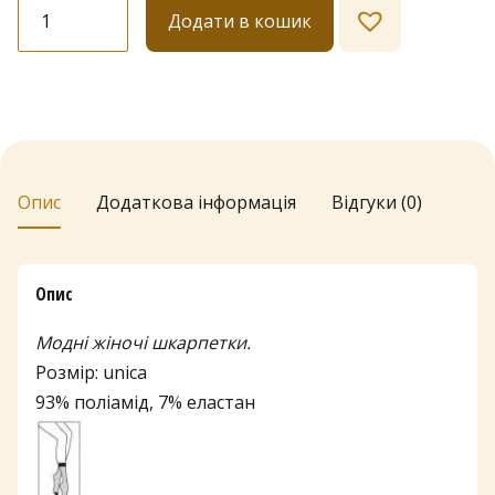
Шкарпетки
Додати в кошик
Lores
"Pois
Gialli"
20
den
кількість
Опис
Додаткова інформація
Відгуки (0)
Опис
Модні жіночі шкарпетки.
Розмір: unica
93% поліамід, 7% еластан