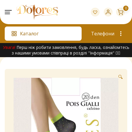
Skip
0
to
content
Каталог
Телефони
Увага!
Перш ніж робити замовлення, будь ласка, ознайомтесь
з нашими умовами співпраці в розділі "Інформація" 👇🏻
🔍