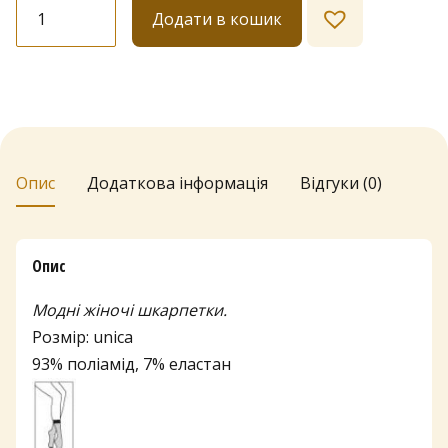
Шкарпетки
Додати в кошик
Lores
"Pois
Bianchi"
20
den
кількість
Опис
Додаткова інформація
Відгуки (0)
Опис
Модні жіночі шкарпетки.
Розмір: unica
93% поліамід, 7% еластан