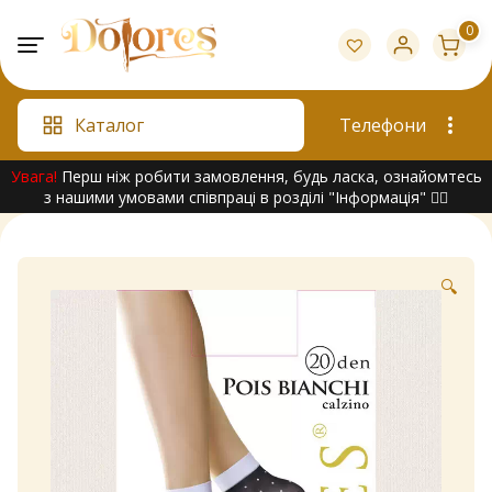
Skip
0
to
content
Каталог
Телефони
Увага!
Перш ніж робити замовлення, будь ласка, ознайомтесь
з нашими умовами співпраці в розділі "Інформація" 👇🏻
🔍