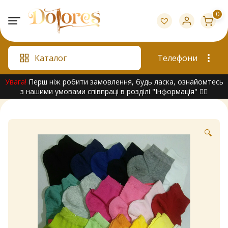
Skip
0
to
content
Каталог
Телефони
Увага!
Перш ніж робити замовлення, будь ласка, ознайомтесь
з нашими умовами співпраці в розділі "Інформація" 👇🏻
🔍