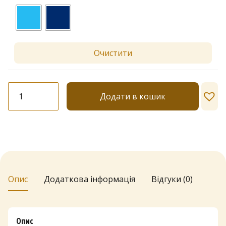
Очистити
Шкарпетки
Додати в кошик
"Coveri"
28B
кількість
Опис
Додаткова інформація
Відгуки (0)
Опис