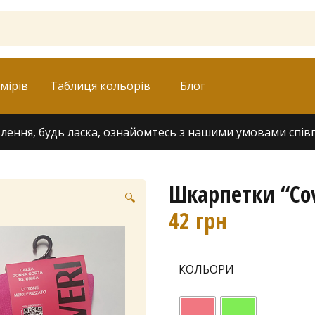
мірів
Таблиця кольорів
Блог
ення, будь ласка, ознайомтесь з нашими умовами співпра
Шкарпетки “Cov
🔍
42
грн
КОЛЬОРИ