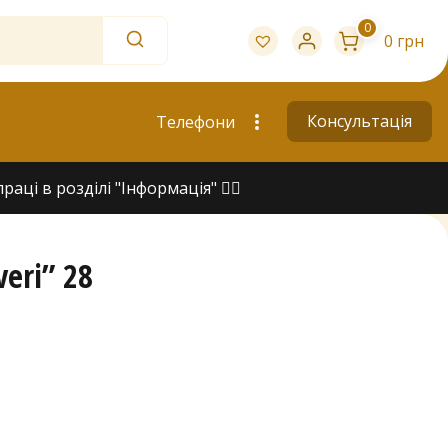
0
0 грн
Консультація
Телефони
ці в розділі "Інформація" 👇🏻
eri” 28