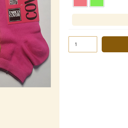
Шкарпетки
"Coveri"
28
кількість