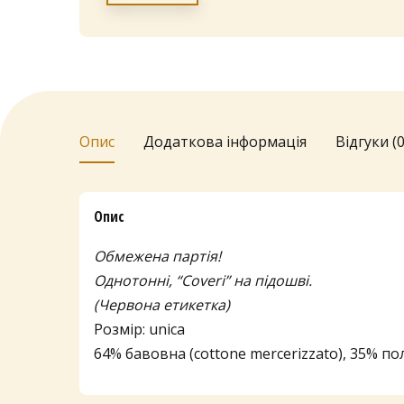
Опис
Додаткова інформація
Відгуки (0
Опис
Обмежена партія!
Однотонні, “Coveri” на підошві.
(Червона етикетка)
Розмір: unica
64% бавовна (cottone mercerizzato), 35% по