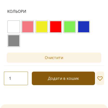
КОЛЬОРИ
Очистити
Шкарпетки
Додати в кошик
"Coveri"
04
кількість