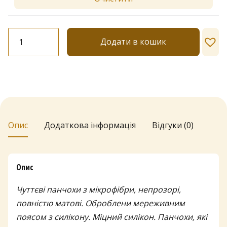
в
і
д
Панчохи
Додати в кошик
Annes
2
"Truss"
6
60
den
1
кількість
г
Опис
Додаткова інформація
Відгуки (0)
р
н
д
Опис
о
Чуттєві панчохи з мікрофібри, непрозорі,
2
повністю матові. Оброблени мереживним
9
поясом з силікону. Міцний силікон. Панчохи, які