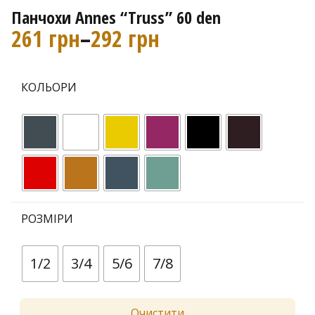
Панчохи Annes “Truss” 60 den
261
грн
–
292
грн
Д
і
а
КОЛЬОРИ
п
а
з
о
н
РОЗМІРИ
ц
і
1/2
3/4
5/6
7/8
н
:
Очистити