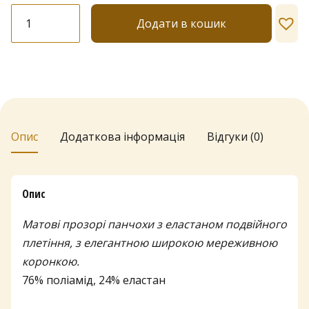
Панчохи
Додати в кошик
Katherina
"Romantic"
20
den
Широка
коронка
кількість
Опис
Додаткова інформація
Відгуки (0)
Опис
Матові прозорі панчохи з еластаном подвійного
плетіння, з елегантною широкою мереживною
коронкою.
76% поліамід, 24% еластан