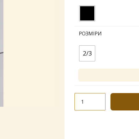
РОЗМІРИ
2/3
Панчохи
Katherina
"Fashion
Rete
04"
Сітка
кількість