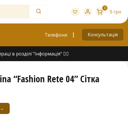
0
0 грн
Консультація
Телефони
ці в розділі "Інформація" 👇🏻
na “Fashion Rete 04” Сітка
 →