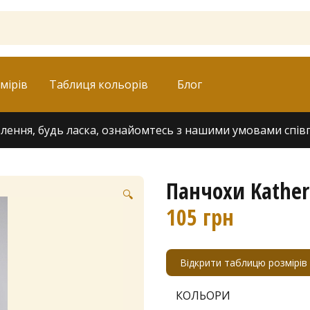
мірів
Таблиця кольорів
Блог
ення, будь ласка, ознайомтесь з нашими умовами співпра
Панчохи Katheri
🔍
105
грн
Відкрити таблицю розмірів
КОЛЬОРИ