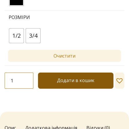
РОЗМІРИ
1/2
3/4
Очистити
Панчохи
Додати в кошик
Lores
№
033
40
den
кількість
Опис
Додаткова інформація
Відгуки (0)