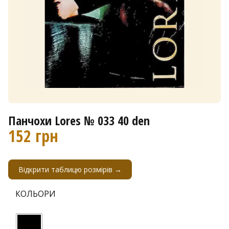
Панчохи Lores № 033 40 den
152
грн
Відкрити таблицю розмірів →
КОЛЬОРИ