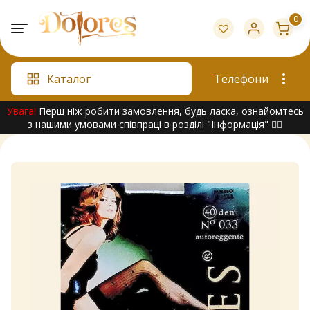
Skip
0
to
content
Каталог
Телефони
Увага!
Перш ніж робити замовлення, будь ласка, ознайомтесь
з нашими умовами співпраці в розділі "Інформація" 👇🏻