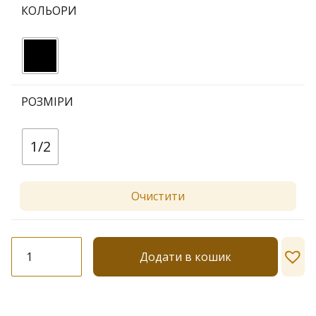
КОЛЬОРИ
РОЗМІРИ
1/2
Очистити
Панчохи
Додати в кошик
Dolores
"Fashion
№
18"