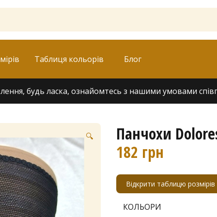
мірів
Таблиця кольорів
Блог
ення, будь ласка, ознайомтесь з нашими умовами співпра
Панчохи Dolore
🔍
182
грн
Відкрити таблицю розмірів
КОЛЬОРИ