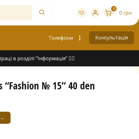
0
0 грн
Консультація
Телефони
ці в розділі "Інформація" 👇🏻
s “Fashion № 15” 40 den
 →