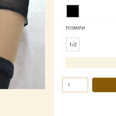
РОЗМІРИ
1/2
Панчохи
Dolores
"Fashion
№
15"
40
den