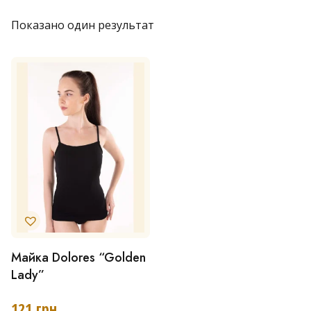
Показано один результат
Майка Dolores “Golden
Цей
Lady”
товар
має
121
грн