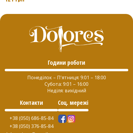
кілька
варіантів.
Параметри
можна
вибрати
на
Години роботи
сторінці
товару
Понеділок – П'ятниця: 9:01 – 18:00
Субота: 9:01 – 16:00
Неділя: вихідний
Контакти
Соц. мережі
+38 (050) 686-85-84
+38 (050) 376-85-84