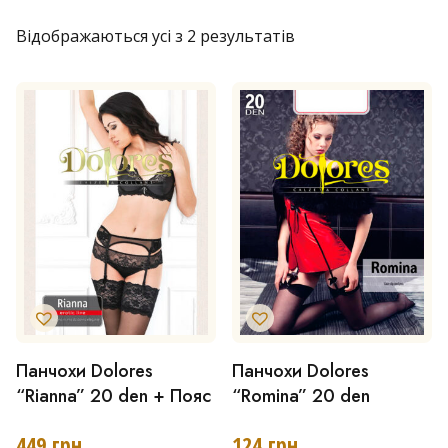
Відображаються усі з 2 результатів
Панчохи Dolores
Панчохи Dolores
Цей
Цей
“Rianna” 20 den + Пояс
“Romina” 20 den
товар
товар
має
має
449
грн
124
грн