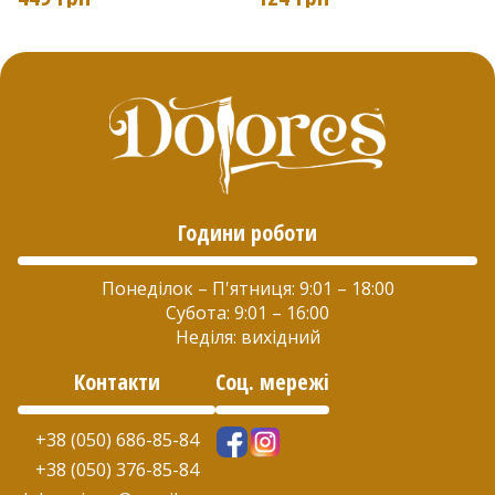
кілька
кілька
варіантів.
варіантів.
Параметри
Параметри
можна
можна
вибрати
вибрати
на
на
Години роботи
сторінці
сторінці
товару
товару
Понеділок – П'ятниця: 9:01 – 18:00
Субота: 9:01 – 16:00
Неділя: вихідний
Контакти
Соц. мережі
+38 (050) 686-85-84
+38 (050) 376-85-84