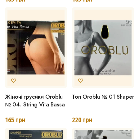
кілька
кілька
варіантів.
варіантів.
Параметри
Параметри
можна
можна
вибрати
вибрати
на
на
сторінці
сторінці
товару
товару
Жіночі трусики Oroblu
Топ Oroblu № 01 Shaper
Цей
Цей
№ 04. String Vita Bassa
товар
товар
має
має
165
грн
220
грн
кілька
кілька
варіантів.
варіантів.