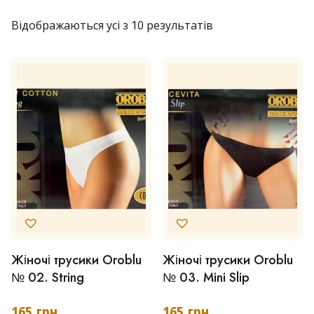
Відображаються усі з 10 результатів
Жіночі трусики Oroblu
Жіночі трусики Oroblu
Цей
Цей
№ 02. String
№ 03. Mini Slip
товар
товар
має
має
165
грн
165
грн