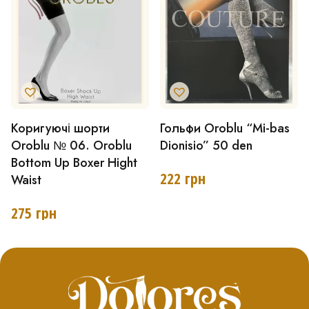
на
на
сторінці
сторінці
товару
товару
Коригуючі шорти
Гольфи Oroblu “Mi-bas
Цей
Цей
Oroblu № 06. Oroblu
Dionisio” 50 den
товар
товар
Bottom Up Boxer Hight
має
має
222
грн
Waist
кілька
кілька
275
грн
варіантів.
варіантів.
Параметри
Параметри
можна
можна
вибрати
вибрати
на
на