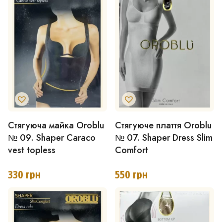
Параметри
Параметри
можна
можна
вибрати
вибрати
на
на
сторінці
сторінці
товару
товару
Стягуюча майка Oroblu
Стягуюче плаття Oroblu
Цей
Цей
№ 09. Shaper Caraco
№ 07. Shaper Dress Slim
товар
товар
vest topless
Comfort
має
має
330
грн
550
грн
кілька
кілька
варіантів.
варіантів.
Параметри
Параметри