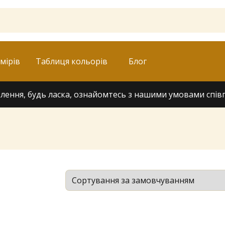
мірів
Таблиця кольорів
Блог
ення, будь ласка, ознайомтесь з нашими умовами співпра