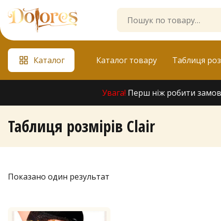
Skip
Search
to
for:
content
Каталог
Каталог товару
Таблиця роз
Увага!
Перш ніж робити замовл
Таблиця розмірів Clair
Показано один результат