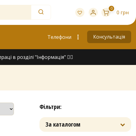
0
0 грн
Консультація
Телефони
ці в розділі "Інформація" 👇🏻
Фільтри:
За каталогом