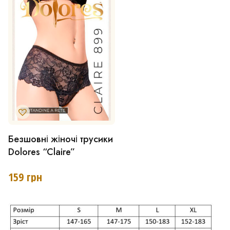
Безшовні жіночі трусики
Цей
Dolores “Claire”
товар
має
159
грн
кілька
варіантів.
Параметри