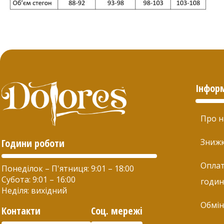
можна
вибрати
на
сторінці
товару
Інфор
Про н
Години роботи
Зниж
Оплат
Понеділок – П'ятниця: 9:01 – 18:00
Субота: 9:01 – 16:00
годин
Неділя: вихідний
Обмін
Контакти
Соц. мережі