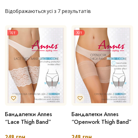
Відображаються усі з 7 результатів
Хіт
Хіт
Бандалетки Annes
Бандалетки Annes
Цей
Цей
“Lace Thigh Band”
“Openwork Thigh Band”
товар
товар
має
має
248
грн
248
грн