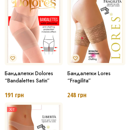
Параметри
Параметри
можна
можна
вибрати
вибрати
на
на
сторінці
сторінці
товару
товару
Бандалетки Dolores
Бандалетки Lores
Цей
Цей
“Bandalettes Satin”
“Fragilita”
товар
товар
має
має
191
грн
248
грн
кілька
кілька
Хіт
варіантів.
варіантів.
Параметри
Параметри