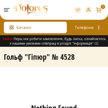
Skip
0
to
content
Каталог
Телефони
Увага!
Перш ніж робити замовлення, будь ласка, ознайомтесь
з нашими умовами співпраці в розділі "Інформація" 👇🏻
Гольф "Гіпюр" № 4528
Nothing Found