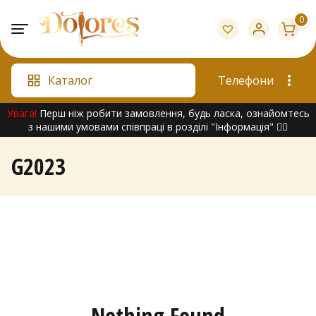
Skip
0
to
content
Каталог
Телефони
Увага!
Перш ніж робити замовлення, будь ласка, ознайомтесь
з нашими умовами співпраці в розділі "Інформація" 👇🏻
G2023
Nothing Found